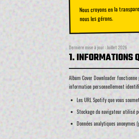
Nous croyons en la transpare
nous les gérons.
Dernière mise à jour : Juillet 2026
1. INFORMATIONS 
Album Cover Downloader fonctionne p
information personnellement identifi
Les URL Spotify que vous soumet
Stockage du navigateur utilisé p
Données analytiques anonymes (p