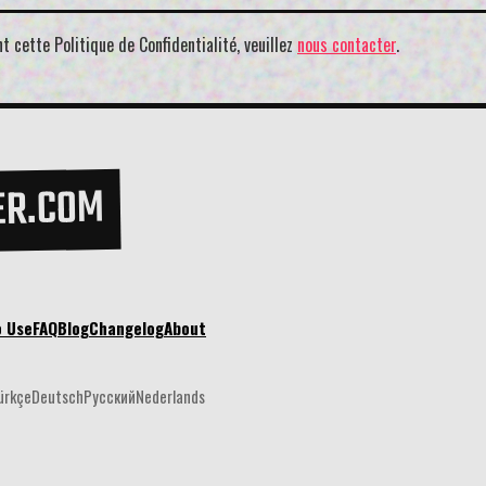
 cette Politique de Confidentialité, veuillez
nous contacter
.
ER.COM
o Use
FAQ
Blog
Changelog
About
ürkçe
Deutsch
Русский
Nederlands