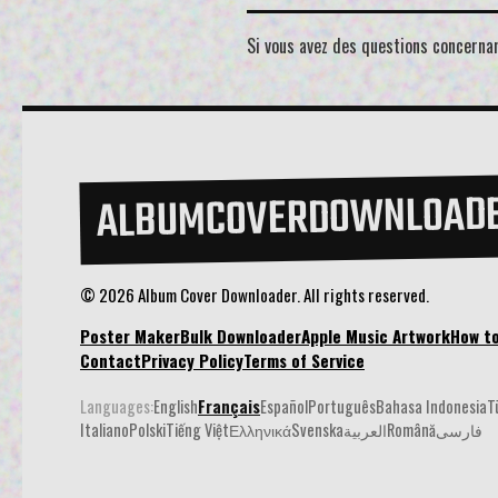
Si vous avez des questions concernant
ALBUMCOVERDOWNLOAD
© 2026 Album Cover Downloader. All rights reserved.
Poster Maker
Bulk Downloader
Apple Music Artwork
How t
Contact
Privacy Policy
Terms of Service
Languages:
English
Français
Español
Português
Bahasa Indonesia
T
Italiano
Polski
Tiếng Việt
Ελληνικά
Svenska
العربية
Română
فارسی