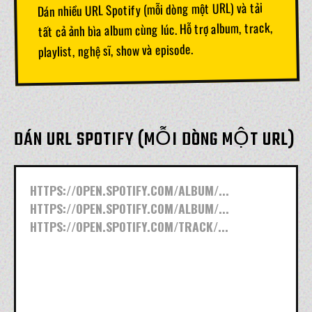
Dán nhiều URL Spotify (mỗi dòng một URL) và tải
tất cả ảnh bìa album cùng lúc. Hỗ trợ album, track,
playlist, nghệ sĩ, show và episode.
DÁN URL SPOTIFY (MỖI DÒNG MỘT URL)