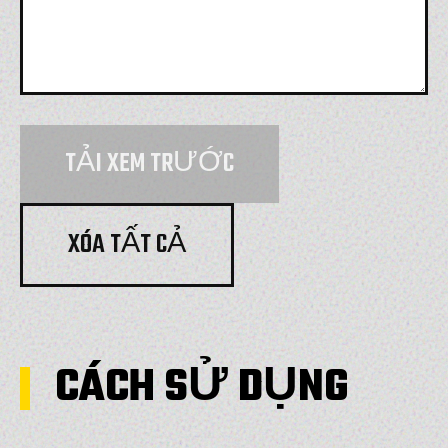
TẢI XEM TRƯỚC
XÓA TẤT CẢ
CÁCH SỬ DỤNG