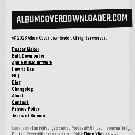
ALBUMCOVERDOWNLOADER.COM
© 2026 Album Cover Downloader. All rights reserved.
Poster Maker
Bulk Downloader
Apple Music Artwork
How to Use
FAQ
Blog
Changelog
About
Contact
Privacy Policy
Terms of Service
Languages:
English
Français
Español
Português
Bahasa Indonesia
Türkçe
Deutsch
Русский
Nederlands
Italiano
Polski
Tiếng Việt
Ελληνικά