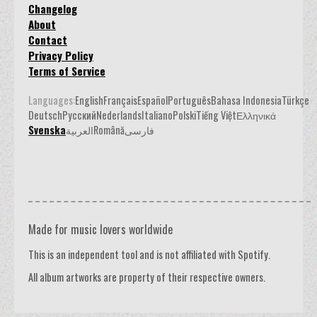
Changelog
About
Contact
Privacy Policy
Terms of Service
Languages:
English
Français
Español
Português
Bahasa Indonesia
Türkçe
Deutsch
Русский
Nederlands
Italiano
Polski
Tiếng Việt
Ελληνικά
Svenska
العربية
Română
فارسی
Made for music lovers worldwide
This is an independent tool and is not affiliated with Spotify.
All album artworks are property of their respective owners.