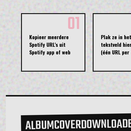
01
Kopieer meerdere
Plak ze in he
Spotify URL's uit
tekstveld hie
Spotify app of web
(één URL per 
ALBUMCOVERDOWNLOAD