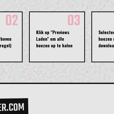
02
03
t
Klik op "Previews
Selecte
rboven
Laden" om alle
hoezen 
regel)
hoezen op te halen
downlo
ER.COM