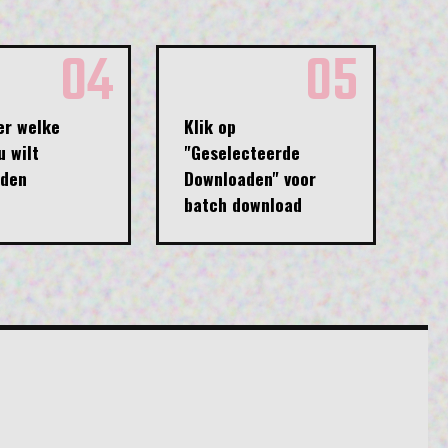
04
05
er welke
Klik op
u wilt
"Geselecteerde
aden
Downloaden" voor
batch download