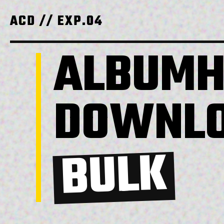
ACD // EXP.04
ALBUMH
DOWNL
BULK