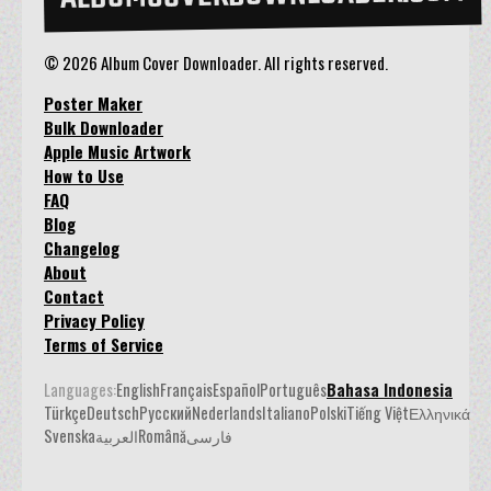
© 2026 Album Cover Downloader. All rights reserved.
Poster Maker
Bulk Downloader
Apple Music Artwork
How to Use
FAQ
Blog
Changelog
About
Contact
Privacy Policy
Terms of Service
Languages:
English
Français
Español
Português
Bahasa Indonesia
Türkçe
Deutsch
Русский
Nederlands
Italiano
Polski
Tiếng Việt
Ελληνικά
Svenska
العربية
Română
فارسی